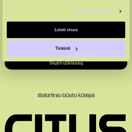
Rodyti informaciją
Leisti visus
Sutinku su
privatumo politika
Tinkinti
Sutinku, kad duomenys būtų renkami rinkodaros tikslais
Išskirtinio būsto kūrėjai