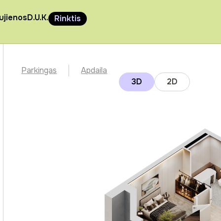
ujienos
D.U.K.
Rinktis
Parkingas
Apdaila
3D
2D