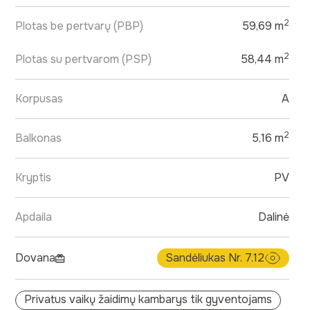
2
Plotas be pertvarų (PBP)
59,69 m
2
Plotas su pertvarom (PSP)
58,44 m
Korpusas
A
2
Balkonas
5,16 m
Kryptis
PV
Apdaila
Dalinė
Dovana
Sandėliukas Nr. 7.12
Privatus vaikų žaidimų kambarys tik gyventojams