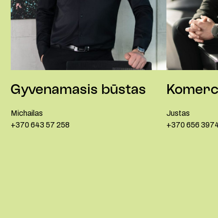
Gyvenamasis būstas
Komerci
Michailas
Justas
+370 643 57 258
+370 656 397