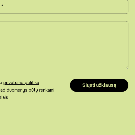
su
privatumo politika
 kad duomenys būtų renkami
slais