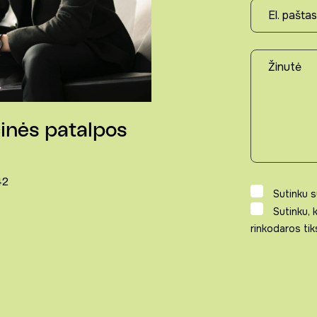
nės patalpos
42
Sutinku 
Sutinku,
rinkodaros tik