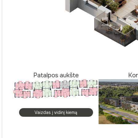
Patalpos aukšte
Kor
Vaizdas į vidinį kiemą