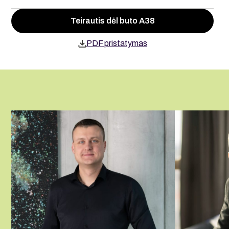
Teirautis dėl buto A38
PDF pristatymas