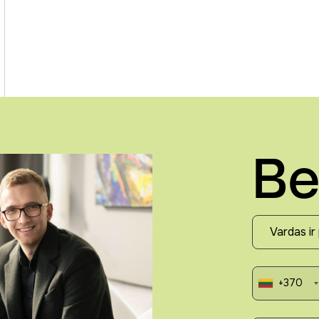
Be
+370