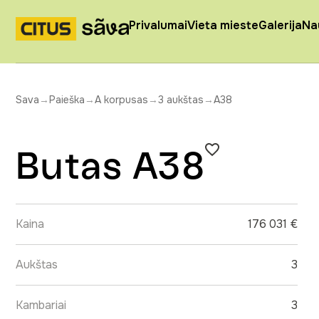
Privalumai
Vieta mieste
Galerija
Na
Sava
→
Paieška
→
A korpusas
→
3 aukštas
→
A38
Butas A38
Kaina
176 031 €
Aukštas
3
Kambariai
3