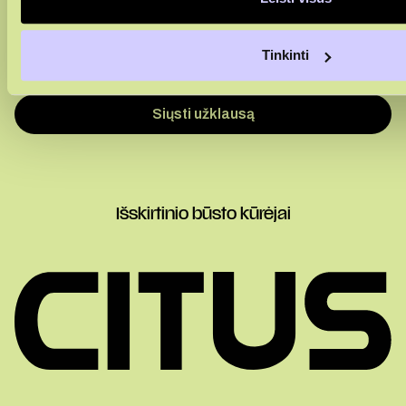
Tinkinti
Sutinku su
privatumo politika
Sutinku, kad duomenys būtų renkami rinkodaros tikslais
Išskirtinio būsto kūrėjai