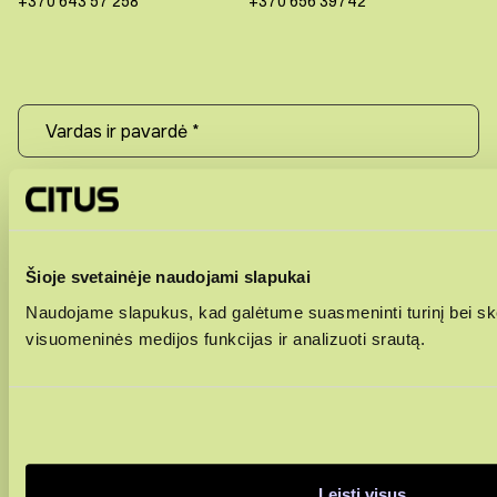
+370 643 57 258
+370 656 39742
+370
Šioje svetainėje naudojami slapukai
Naudojame slapukus, kad galėtume suasmeninti turinį bei ske
visuomeninės medijos funkcijas ir analizuoti srautą.
Leisti visus