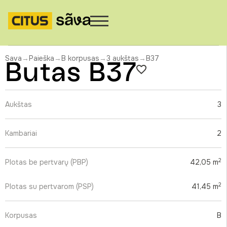
Sava
→
Paieška
→
B korpusas
→
3 aukštas
→
B37
Butas B37
Aukštas
3
Kambariai
2
2
Plotas be pertvarų (PBP)
42,05 m
2
Plotas su pertvarom (PSP)
41,45 m
Korpusas
B