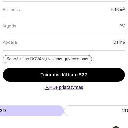
2
Balkonas
5.16 m
Kryptis
PV
Apdaila
Dalinė
Sandėliukas DOVANŲ visiems gyventojams
Teirautis dėl buto B37
PDF pristatymas
3D
2