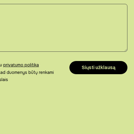
su
privatumo politika
 kad duomenys būtų renkami
slais