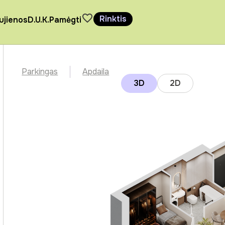
Rinktis
ujienos
D.U.K.
Pamėgti
Parkingas
Apdaila
3D
2D