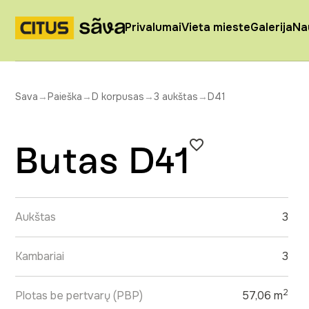
Privalumai
Vieta mieste
Galerija
Na
Sava
→
Paieška
→
D korpusas
→
3 aukštas
→
D41
Butas D41
Aukštas
3
Kambariai
3
2
Plotas be pertvarų (PBP)
57,06 m