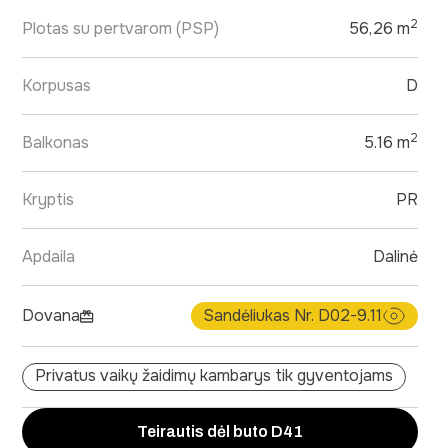
2
Plotas su pertvarom (PSP)
56,26 m
Korpusas
D
2
Balkonas
5.16 m
Kryptis
PR
Apdaila
Dalinė
Dovana
Sandėliukas Nr. D02-9.11
Privatus vaikų žaidimų kambarys tik gyventojams
Teirautis dėl buto D41