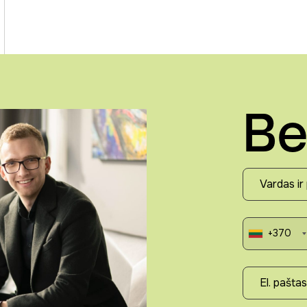
Be
+370