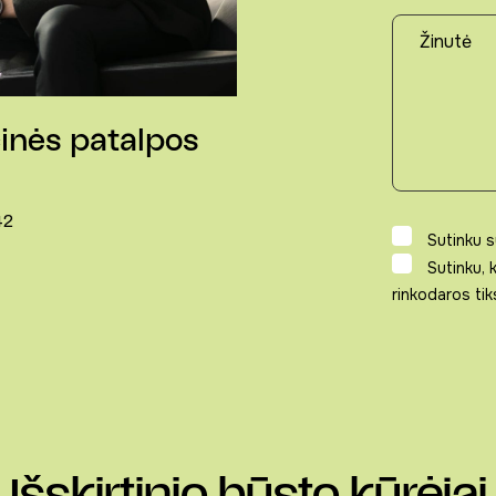
nės patalpos
42
Sutinku 
Sutinku,
rinkodaros tik