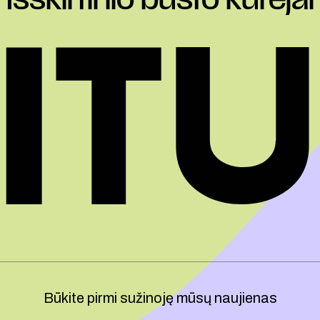
Išskirtinio būsto kūrėjai
Būkite pirmi sužinoję mūsų naujienas