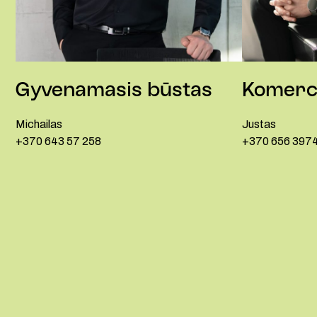
Gyvenamasis būstas
Komerci
Michailas
Justas
+370 643 57 258
+370 656 397