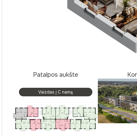
Patalpos aukšte
Kor
Vaizdas į C namą