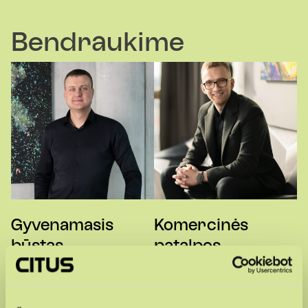
Bendraukime
Gyvenamasis
Komercinės
būstas
patalpos
Michailas
Justas
+370 643 57 258
+370 656 39742