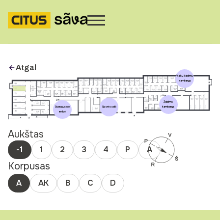
Atgal
Vaikų žaidimų
kambarys
Žaidimų
kambarys
Sporto salė
Suaugusiųjų
erdvė
Aukštas
-1
1
2
3
4
P
A
Korpusas
A
AK
B
C
D