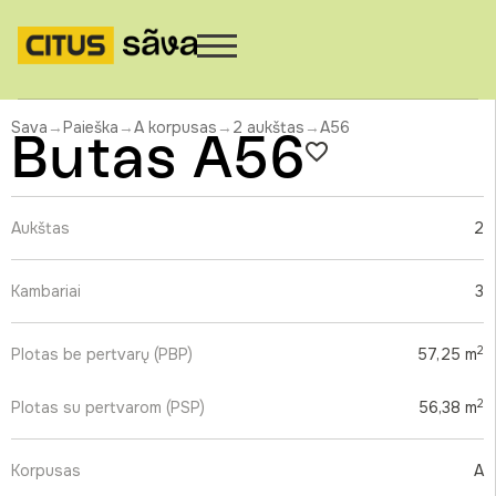
Sava
→
Paieška
→
A korpusas
→
2 aukštas
→
A56
Butas A56
Aukštas
2
Kambariai
3
2
Plotas be pertvarų (PBP)
57,25 m
2
Plotas su pertvarom (PSP)
56,38 m
Korpusas
A