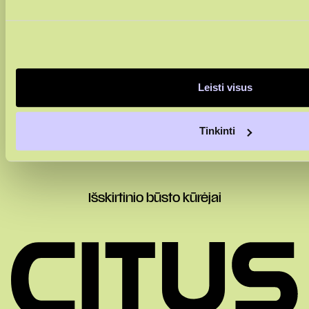
Sutinku su
privatumo politika
Leisti visus
Sutinku, kad duomenys būtų renkami rinkodaros tikslais
Tinkinti
Išskirtinio būsto kūrėjai