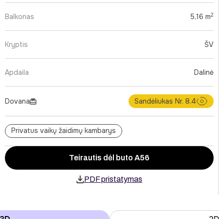
2
Balkonas
5,16 m
Kryptis
ŠV
Apdaila
Dalinė
Dovana
Sandėliukas Nr. 8.4
Privatus vaikų žaidimų kambarys
Teirautis dėl buto A56
PDF pristatymas