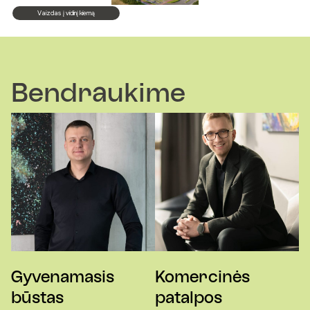
Vaizdas į vidinį kiemą
Bendraukime
Gyvenamasis
Komercinės
būstas
patalpos