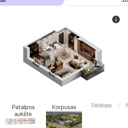
3D
2
Parkingas
A
Patalpos
Korpusas
aukšte