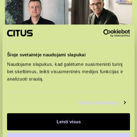
Šioje svetainėje naudojami slapukai
Naudojame slapukus, kad galėtume suasmeninti turinį
Gyvenamasis
Komercinės
bei skelbimus, teikti visuomeninės medijos funkcijas ir
būstas
patalpos
analizuoti srautą.
Michailas
Justas
+370 643 57 258
+370 656 39742
Rodyti informaciją
Leisti visus