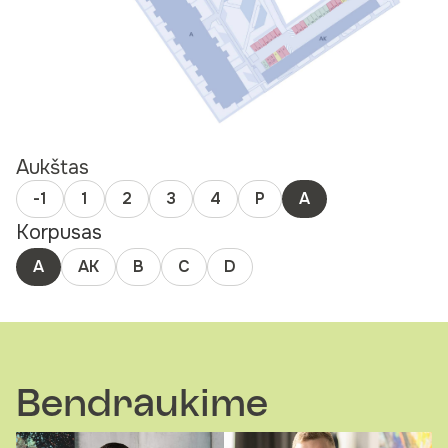
Aukštas
-1
1
2
3
4
P
A
Korpusas
A
AK
B
C
D
Bendraukime