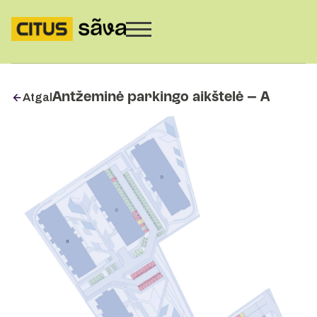
Atgal
Antžeminė parkingo aikštelė – A