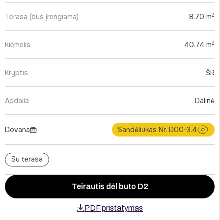
2
Terasa (bus įrengiama)
8.70 m
2
Kiemelis
40.74 m
Kryptis
ŠR
Apdaila
Dalinė
Dovana
Sandėliukas Nr. D00-3.4
Su terasa
Teirautis dėl buto D2
PDF pristatymas