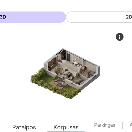
3D
2
Parkingas
A
Patalpos
Korpusas