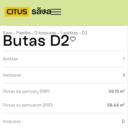
Sava
→
Paieška
→
D korpusas
→
1 aukštas
→
D2
Butas D2
Aukštas
1
Kambariai
3
2
Plotas be pertvarų (PBP)
59,19 m
2
Plotas su pertvarom (PSP)
58,44 m
Korpusas
D