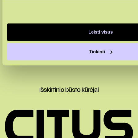
Leisti visus
Sutinku su
privatumo politika
Sutinku, kad duomenys būtų renkami rinkodaros tikslais
Tinkinti
Išskirtinio būsto kūrėjai