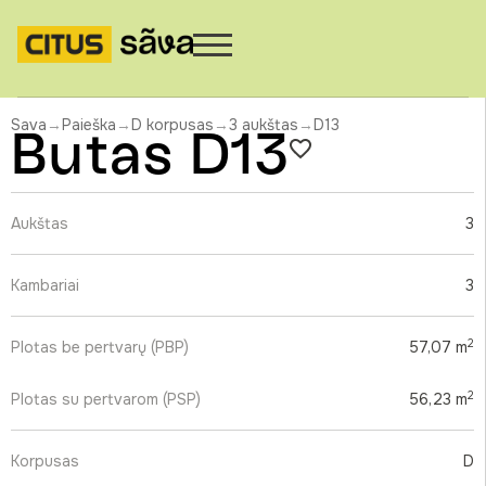
Sava
→
Paieška
→
D korpusas
→
3 aukštas
→
D13
Butas D13
Aukštas
3
Kambariai
3
2
Plotas be pertvarų (PBP)
57,07 m
2
Plotas su pertvarom (PSP)
56,23 m
Korpusas
D