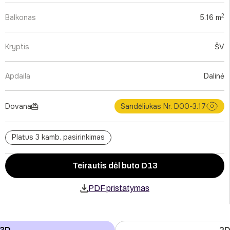
2
Balkonas
5.16 m
Kryptis
ŠV
Apdaila
Dalinė
Dovana
Sandėliukas Nr. D00-3.17
Platus 3 kamb. pasirinkimas
Teirautis dėl buto D13
PDF pristatymas